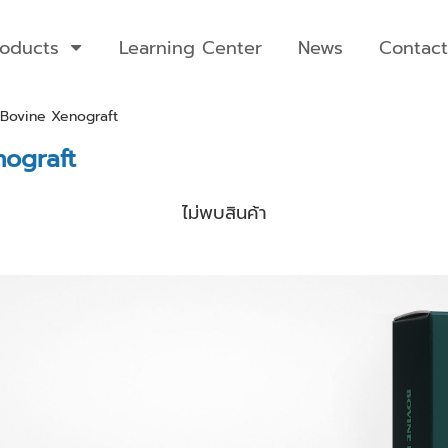
roducts
Learning Center
News
Contact
 Bovine Xenograft
nograft
ไม่พบสินค้า